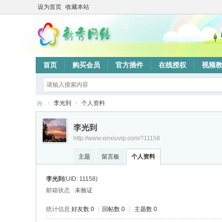
设为首页
收藏本站
首页
购买会员
官方插件
在线授权
视频
›
李光到
›
个人资料
新
李光到
秀
http://www.xinxiuvip.com/?11158
网
主题
留言板
个人资料
络
验
李光到
(UID: 11158)
证
邮箱状态
未验证
系
统计信息
好友数 0
|
回帖数 0
|
主题数 0
统