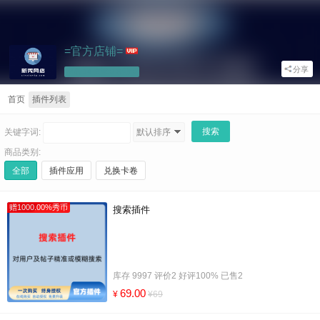
=官方店铺=
分享
商品:14 文章:0 相册:0
首页
插件列表
关键字词:
默认排序
商品类别:
全部
插件应用
兑换卡卷
赠1000.00%秀币
搜索插件
库存 9997 评价2 好评100% 已售2
69.00
¥
¥69