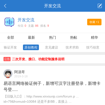
开发交流
开发交流
收藏
+1
今日:
0
主题:
86
排名:
9
全部
最新
热门
热帖
精华
验证开发
原创教程
意见建议
技术求助
技巧创意
二次开发、接口、功能定制服务说明
公告
阿汤哥
2019-3-18
易语言网络验证例子，新增可汉字注册登录，新增卡
号登.....
【旧版入口】：http://www.xinxiuvip.com/forum.p ...
id=79&fromuid=10084 还是不多BB，直接上 ...