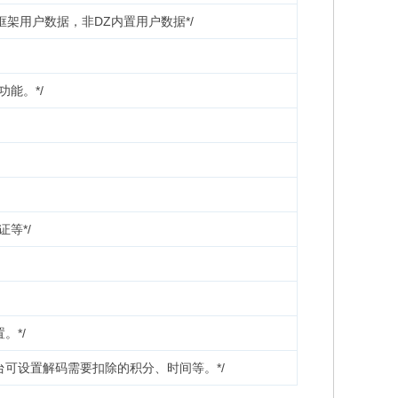
框架用户数据，非DZ内置用户数据*/
功能。*/
证等*/
置。*/
台可设置解码需要扣除的积分、时间等。*/