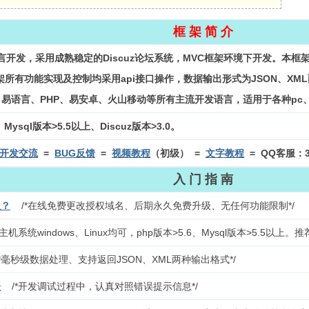
框 架 简 介
语言开发，采用成熟稳定的Discuz论坛系统，MVC框架环境下开发。本框
所有功能实现及控制均采用api接口操作，数据输出形式为JSON、X
C++、易语言、PHP、易安卓、火山移动等所有主流开发语言，适用于各种pc
ysql版本>5.5以上、Discuz版本>3.0。
开发交流
=
BUG反馈
=
视频教程
（初级）
=
文字教程
= QQ客服：3
入 门 指 南
权？
/*在线免费更改授权域名、后期永久免费升级、无任何功能限制*/
*主机系统windows、Linux均可，php版本>5.6、Mysql版本>5.
/*毫秒级数据处理、支持返回JSON、XML两种输出格式*/
表
/*开发调试过程中，认真对照错误提示信息*/