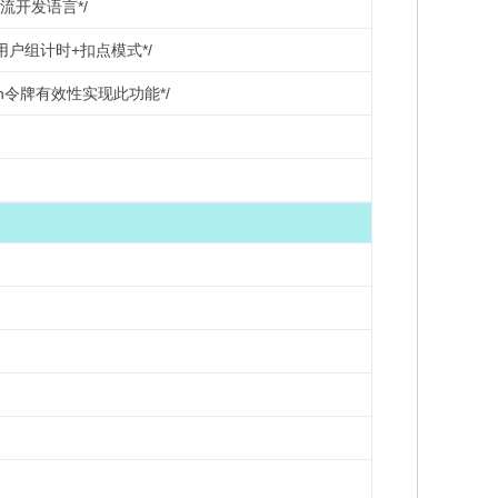
主流开发语言*/
用户组计时+扣点模式*/
en令牌有效性实现此功能*/