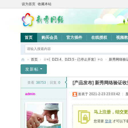
设为首页
收藏本站
首页
购买会员
官方插件
在线授权
视频教
»
首页
›
☆=〖DZ3.4、DZ3.5 - 已停止开发〗=☆
›
新秀网络验
新
发新帖
秀
[产品发布]
新秀网络验证收费
查看:
38753
|
回复:
0
网
络
admin
发表于 2021-2-23 23:03:42
|
验
证
马上注册，结交更
系
您需要
登录
才可以下
统