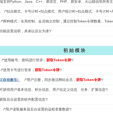
端支持Python、Java、C++、易语言、PHP、易安卓、火山移动等所有
案
/*扣点模式、卡号计时+扣点模式、用户组计时+扣点模式、卡号计时+
/*两种模式：全局控制、会员独立控制，通过控制Token令牌数量、Tok
台功能设置说明，具体以后台为准*/
初 始 模 块
/*使用账号、密码进行登录，
获取Token令牌
*/
/*使用卡号进行登录，
获取Token令牌
*/
UZ自动激活）
/*用户注册，同步激活网站会员，
获取Token令牌
*/
/*可获得用户基本信息、积分信息、用户自定义信息、任务、扩展信息*/
/*获取后台设置的软件配置信息*/
/*用户读取服务器后台设置的远程变量数据*/