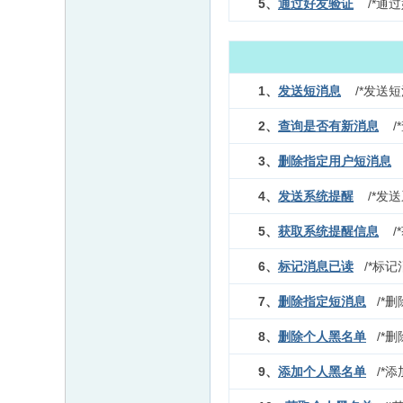
5、
通过好友验证
/*通过
1、
发送短消息
/*发送短
2、
查询是否有新消息
/
3、
删除指定用户短消息
/
4、
发送系统提醒
/*发送
5、
获取系统提醒信息
/
6、
标记消息已读
/*标记
7、
删除指定短消息
/*删
8、
删除个人黑名单
/*删
9、
添加个人黑名单
/*添