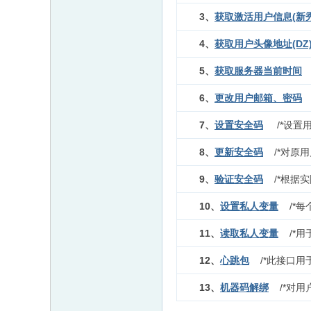
3、
获取激活用户信息(新秀
4、
获取用户头像地址(DZ
5、
获取服务器当前时间
6、
更改用户邮箱、密码
7、
设置安全码
/*设
8、
更新安全码
/*对原
9、
验证安全码
/*根
10、
设置私人变量
/*
11、
读取私人变量
/*
12、
心跳包
/*此接口
13、
机器码解绑
/*对