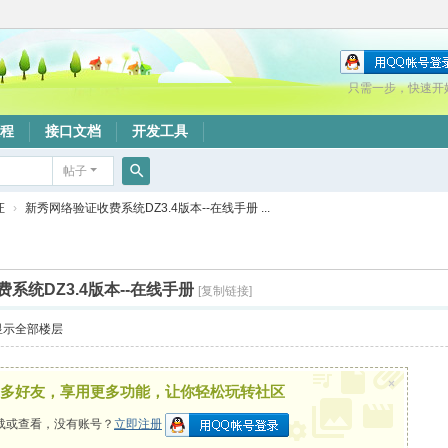
只需一步，快速开
程
接口文档
开发工具
帖子
搜
证
›
新秀网络验证收费系统DZ3.4版本--在线手册 ...
索
系统DZ3.4版本--在线手册
[复制链接]
显示全部楼层
×
多好友，享用更多功能，让你轻松玩转社区
载或查看，没有账号？
立即注册