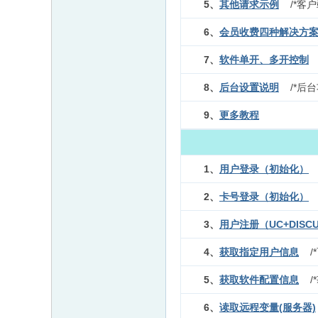
5、
其他
请求示例
/*客户
6、
会员收费四种解决方
7、
软件单开、多开控制
8、
后台设置说明
/*后
9、
更多教程
1、
用户登录（初始化）
2、
卡号登录（初始化）
3、
用户注册（UC+DISC
4、
获取指定用户信息
5、
获取软件配置信息
6、
读取远程变量(服务器)