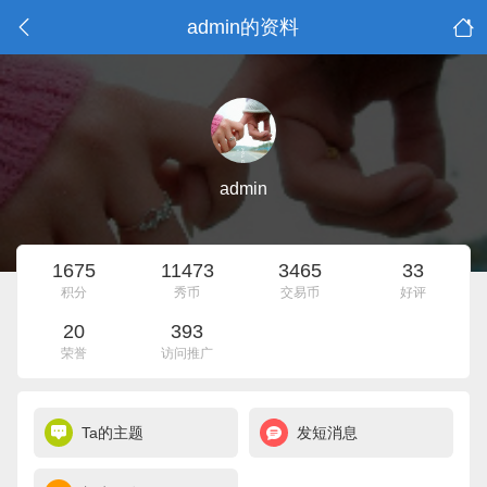
admin的资料
admin
1675
11473
3465
33
积分
秀币
交易币
好评
20
393
荣誉
访问推广
Ta的主题
发短消息