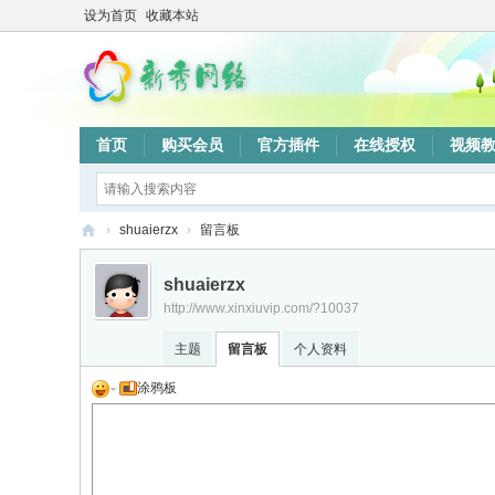
设为首页
收藏本站
首页
购买会员
官方插件
在线授权
视频
›
shuaierzx
›
留言板
新
shuaierzx
秀
http://www.xinxiuvip.com/?10037
网
主题
留言板
个人资料
络
涂鸦板
验
证
系
统