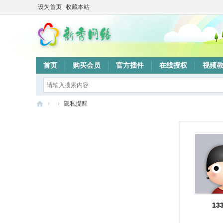
设为首页
收藏本站
首页
购买会员
官方插件
在线授权
视频
›
›
隐私提醒
新
秀
网
络
验
证
系
13
统