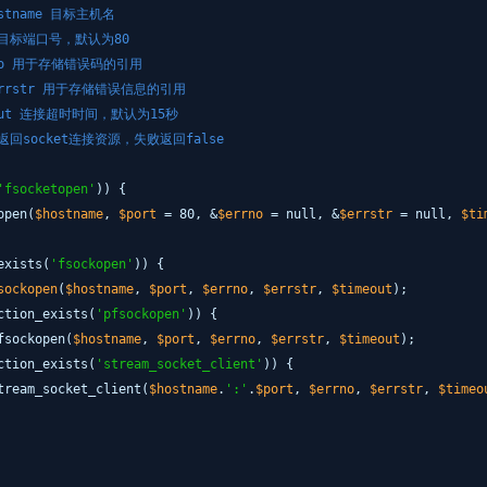
hostname 目标主机名
rt 目标端口号，默认为80
errno 用于存储错误码的引用
 &$errstr 用于存储错误信息的引用
imeout 连接超时时间，默认为15秒
ce 返回socket连接资源，失败返回false
'fsocketopen'
)) {
open(
$hostname
,
$port
= 80, &
$errno
= null, &
$errstr
= null,
$ti
exists(
'fsockopen'
)) {
sockopen
(
$hostname
,
$port
,
$errno
,
$errstr
,
$timeout
);
ction_exists(
'pfsockopen'
)) {
fsockopen(
$hostname
,
$port
,
$errno
,
$errstr
,
$timeout
);
ction_exists(
'stream_socket_client'
)) {
tream_socket_client(
$hostname
.
':'
.
$port
,
$errno
,
$errstr
,
$timeo