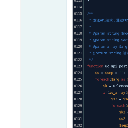
0113
}
0114
0115
/**
0116
* 发送API请求，通过PO
0117
*
0118
* @param string $m
0119
* @param string $a
0120
* @param array $a
0121
* @return string 
0122
*/
0123
function
uc_api_post
0124
$s
=
$sep
=
''
;
0125
foreach
(
$arg
as
0126
$k
= urlenco
0127
if
(
is_array
(
0128
$s2
=
$s
0129
foreach
(
0130
$k2
0131
$s2
0132
$sep