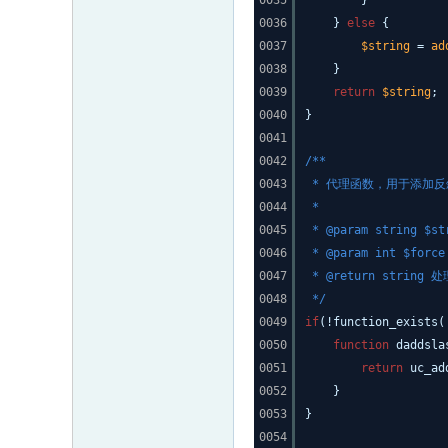
0035
}
0036
}
else
{
0037
$string
=
ad
0038
}
0039
return
$string
;
0040
}
0041
0042
/**
0043
* 代理函数，用于添加反
0044
*
0045
* @param string 
0046
* @param int $f
0047
* @return string
0048
*/
0049
if
(!function_exists(
0050
function
daddsla
0051
return
uc_ad
0052
}
0053
}
0054