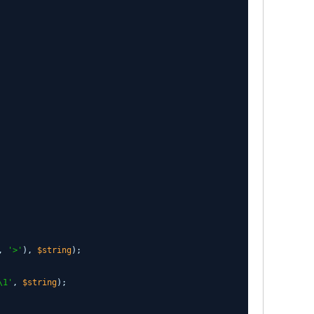
,
'>'
),
$string
);
\1'
,
$string
);