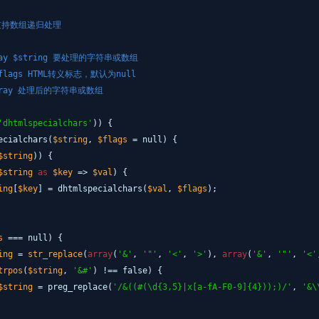
，支持数组递归处理
array $string 要处理的字符串或数组
 $flags HTML转义标志，默认为null
g|array 处理后的字符串或数组
'dhtmlspecialchars'
)) {
ecialchars(
$string
,
$flags
= null) {
$string
)) {
$string
as
$key
=>
$val
) {
ing
[
$key
] = dhtmlspecialchars(
$val
,
$flags
);
s
=== null) {
ing
=
str_replace
(
array
(
'&'
,
'"'
,
'<'
,
'>'
),
array
(
'&'
,
'"'
,
'<'
trpos
(
$string
,
'&#'
) !== false) {
$string
= preg_replace(
'/&((#(\d{3,5}|x[a-fA-F0-9]{4}));)/'
,
'&\