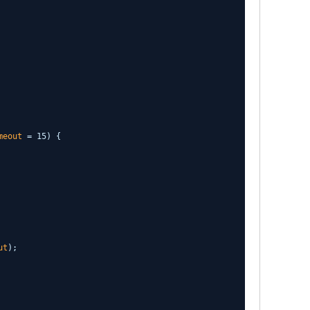
meout
= 15) {
ut
);