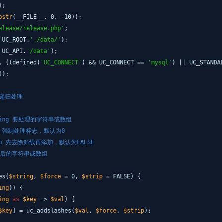
);
bstr
(
__FILE__
, 0, -10));
elease/release.php'
;
 UC_ROOT.
'./data/'
);
 UC_API.
'/data'
);
, ((defined(
'UC_CONNECT'
) && UC_CONNECT ==
'mysql'
) || UC_STAND
();
组递归处理
$string 要处理的字符串或数组
orce 强制处理标志，默认为0
strip 先去除斜线再添加，默认为FALSE
 处理后的字符串或数组
es(
$string
,
$force
= 0,
$strip
= FALSE) {
ing
)) {
ing
as
$key
=>
$val
) {
$key
] = uc_addslashes(
$val
,
$force
,
$strip
);