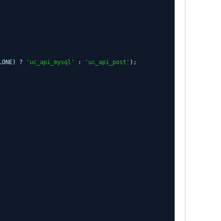
ALONE) ?
'uc_api_mysql'
:
'uc_api_post'
);