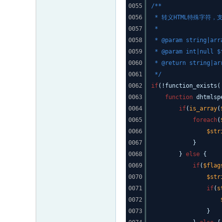
0055
/**
0056
* 转义HTML特殊字符
0057
*
0058
* @param string|
0059
* @param int|null
0060
* @return strin
0061
*/
0062
if
(!function_exists(
0063
function
dhtmlsp
0064
if
(
is_array
(
0065
foreach
(
0066
$str
0067
}
0068
}
else
{
0069
if
(
$flag
0070
$str
0071
if
(
s
0072
0073
}