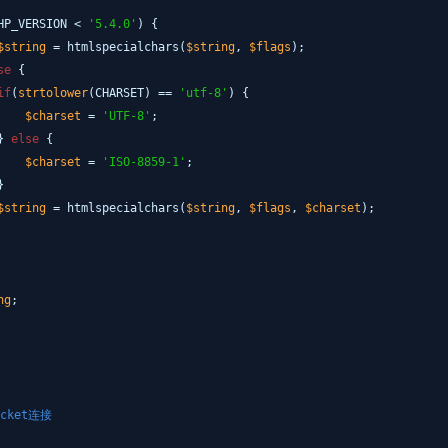
HP_VERSION <
'5.4.0'
) {
$string
= htmlspecialchars(
$string
,
$flags
);
se
{
if
(
strtolower
(CHARSET) ==
'utf-8'
) {
$charset
=
'UTF-8'
;
}
else
{
$charset
=
'ISO-8859-1'
;
}
$string
= htmlspecialchars(
$string
,
$flags
,
$charset
);
ng
;
cket连接