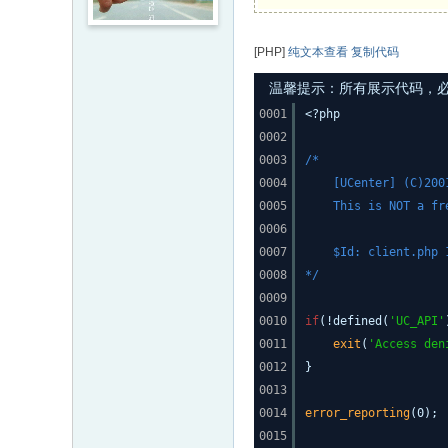
[PHP]
纯文本查看
复制代码
温馨提示：所有展示代码，必须
0001
<?php
0002
0003
/*
0004
[UCenter] (C)200
0005
This is NOT a fr
0006
0007
$Id: client.php 
0008
*/
0009
0010
if
(!defined(
'UC_API'
0011
exit
(
'Access den
0012
}
0013
0014
error_reporting
(0);
0015