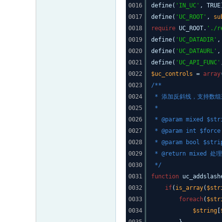
0016
define(
'IN_UC'
, TRUE
0017
define(
'UC_ROOT'
,
su
0018
require
UC_ROOT.
'./r
0019
define(
'UC_DATADIR'
,
0020
define(
'UC_DATAURL'
,
0021
define(
'UC_API_FUNC'
0022
$uc_controls
=
array
0023
/**
0024
* 添加反斜线，支持数
0025
*
0026
* @param mixed 
0027
* @param int $f
0028
* @param bool $
0029
* @return mixed
0030
*/
0031
function
uc_addslash
0032
if
(
is_array
(
$str
0033
foreach
(
$str
0034
$string
[