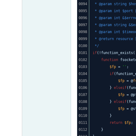
0094
* @param string $
0095
* @param int $po
0096
* @param int &$
0097
* @param string
0098
* @param int $t
0099
* @return resour
0100
*/
0101
if
(!function_exists(
0102
function
fsocket
0103
$fp
=
''
;
0104
if
(function_
0105
$fp
= @
f
0106
}
elseif
(fun
0107
$fp
= @p
0108
}
elseif
(fun
0109
$fp
= @s
0110
}
0111
return
$fp
;
0112
}