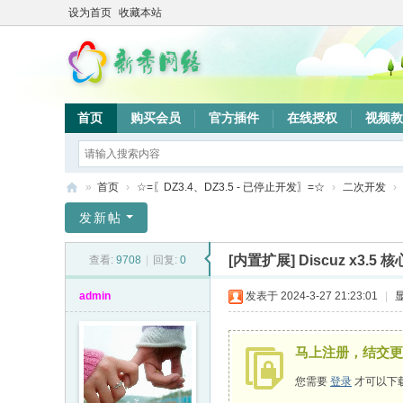
设为首页
收藏本站
首页
购买会员
官方插件
在线授权
视频教
»
首页
›
☆=〖DZ3.4、DZ3.5 - 已停止开发〗=☆
›
二次开发
›
新
发新帖
秀
[内置扩展]
Discuz x3.5 
查看:
9708
|
回复:
0
网
络
admin
发表于 2024-3-27 21:23:01
|
验
证
马上注册，结交更
系
您需要
登录
才可以下
统