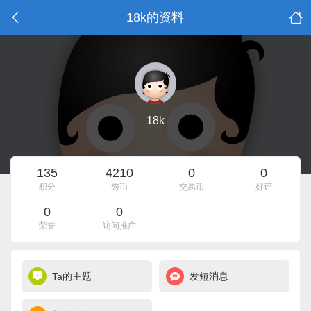
18k的资料
18k
135
4210
0
0
积分
秀币
交易币
好评
0
0
荣誉
访问推广
Ta的主题
发短消息