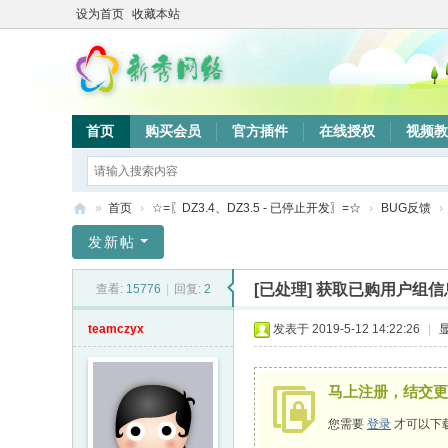
设为首页
收藏本站
首页
购买会员
官方插件
在线授权
视频教
»
首页
›
☆=〖DZ3.4、DZ3.5 - 已停止开发〗=☆
›
BUG反馈
›
新
发新帖
秀
[已处理]
获取已购用户组信
查看:
15776
|
回复:
2
网
络
teamczyx
发表于 2019-5-12 14:22:26
|
验
证
马上注册，结交更
系
您需要
登录
才可以下
统