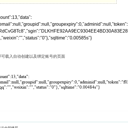
count":13,"data":
,"email":null,"groupid":null,"groupexpiry":0,"adminid":null,"t
qRdCvG8Tc8","sgin":"DLKHFE92AA9EC9304EE4BD30A83E28F1"
,"weixin":"","status":"0"},"sqltime":"0.00585s"}
即可载入自动创建以及绑定账号的页面