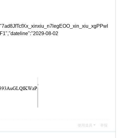
oken":"7ad8JfTcfXx_xinxiu_n7legEOO_xin_xiu_xgPPwl
,"dateline":"2029-08-02
使用道具
举报