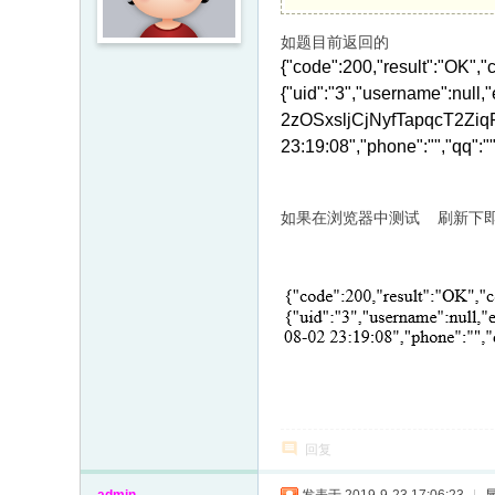
如题目前返回的
{"code":200,"result":"OK","
{"uid":"3","username":null
2zOSxsljCjNyfTapqcT2Zi
23:19:08","phone":"","qq":""
如果在浏览器中测试 刷新下
回复