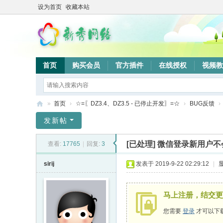
设为首页
收藏本站
首页
购买会员
官方插件
在线授权
视频教
»
首页
›
☆=〖DZ3.4、DZ3.5 - 已停止开发〗=☆
›
BUG反馈
›
新
发新帖
秀
[已处理]
微信登录新用户不
查看:
17765
|
回复:
3
网
络
sirij
发表于 2019-9-22 02:29:12
|
验
证
马上注册，结交更
系
您需要
登录
才可以下
统