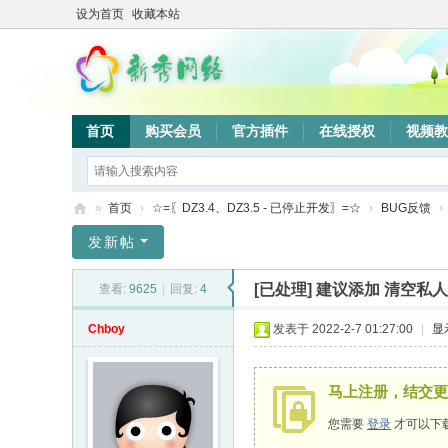
设为首页
收藏本站
首页
购买会员
官方插件
在线授权
视频教
»
首页
›
☆=〖DZ3.4、DZ3.5 - 已停止开发〗=☆
›
BUG反馈
›
新
发新帖
秀
[已处理]
建议添加 清空私人
查看:
9625
|
回复:
4
网
络
Chboy
发表于 2022-2-7 01:27:00
|
显
验
证
马上注册，结交更
系
您需要
登录
才可以下
统