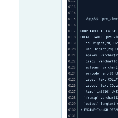
0112
-- -----------------
0113
0114
--
0115
-- 表的结构 `pre_xinxiu
0116
--
0117
DROP TABLE IF EXISTS
0118
CREATE TABLE `pre_xi
0119
`id` bigint(20) UN
0120
`uid` bigint(20) U
0121
`apikey` varchar(2
0122
`isapi` varchar(10
0123
`actions` varchar(
0124
`errcode` int(3) U
0125
`isget` text COLLA
0126
`ispost` text COLL
0127
`time` int(10) UNS
0128
`fromip` varchar(1
0129
`output` longtext 
0130
) ENGINE=InnoDB DEFA
0131