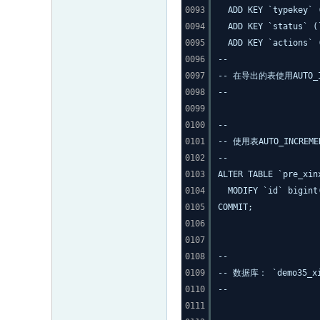
0093
ADD KEY `typekey` 
0094
ADD KEY `status` (
0095
ADD KEY `actions` 
0096
--
0097
-- 在导出的表使用AUTO_I
0098
--
0099
0100
--
0101
-- 使用表AUTO_INCREMEN
0102
--
0103
ALTER TABLE `pre_xin
0104
MODIFY `id` bigint
0105
COMMIT;
0106
0107
0108
--
0109
-- 数据库： `demo35_xi
0110
--
0111