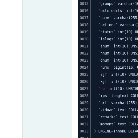
0015
`groups` varchar(1
0016
`extcredits` int(1
0017
`name` varchar(255
0018
`actions` varchar(
0019
`status` int(10) U
0020
`islogs` int(10) U
0021
`snum` int(10) UN
0022
`hnum` int(10) UN
0023
`dnum` int(10) UN
0024
`nums` bigint(16) 
0025
`zjf` int(10) UNSI
0026
`kjf` int(10) UNSI
0027
`
do
` int(10) UNSIG
0028
`ips` longtext COL
0029
`url` varchar(255)
0030
`ziduan` text COLL
0031
`remarks` text COL
0032
`moment` text COLL
0033
) ENGINE=InnoDB DEFA