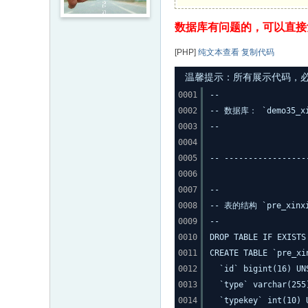
数据库有问题的，可以直接
[PHP]
纯文本查看
复制代码
温馨提示：所有展示代码，必须
0001
--
0002
-- 数据库： `demo35_xi
0003
--
0004
0005
-- -----------------
0006
0007
--
0008
-- 表的结构 `pre_xinxiu
0009
--
0010
DROP TABLE IF EXISTS
0011
CREATE TABLE `pre_xi
0012
`id` bigint(16) UN
0013
`type` varchar(255
0014
`typekey` int(10) 