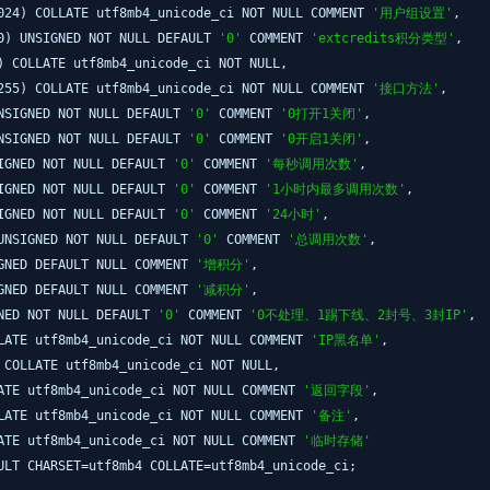
024) COLLATE utf8mb4_unicode_ci NOT NULL COMMENT
'用户组设置'
,
0) UNSIGNED NOT NULL DEFAULT
'0'
COMMENT
'extcredits积分类型'
,
) COLLATE utf8mb4_unicode_ci NOT NULL,
255) COLLATE utf8mb4_unicode_ci NOT NULL COMMENT
'接口方法'
,
NSIGNED NOT NULL DEFAULT
'0'
COMMENT
'0打开1关闭'
,
NSIGNED NOT NULL DEFAULT
'0'
COMMENT
'0开启1关闭'
,
SIGNED NOT NULL DEFAULT
'0'
COMMENT
'每秒调用次数'
,
SIGNED NOT NULL DEFAULT
'0'
COMMENT
'1小时内最多调用次数'
,
SIGNED NOT NULL DEFAULT
'0'
COMMENT
'24小时'
,
UNSIGNED NOT NULL DEFAULT
'0'
COMMENT
'总调用次数'
,
GNED DEFAULT NULL COMMENT
'增积分'
,
GNED DEFAULT NULL COMMENT
'减积分'
,
NED NOT NULL DEFAULT
'0'
COMMENT
'0不处理、1踢下线、2封号、3封IP'
,
LATE utf8mb4_unicode_ci NOT NULL COMMENT
'IP黑名单'
,
 COLLATE utf8mb4_unicode_ci NOT NULL,
ATE utf8mb4_unicode_ci NOT NULL COMMENT
'返回字段'
,
LATE utf8mb4_unicode_ci NOT NULL COMMENT
'备注'
,
ATE utf8mb4_unicode_ci NOT NULL COMMENT
'临时存储'
ULT CHARSET=utf8mb4 COLLATE=utf8mb4_unicode_ci;