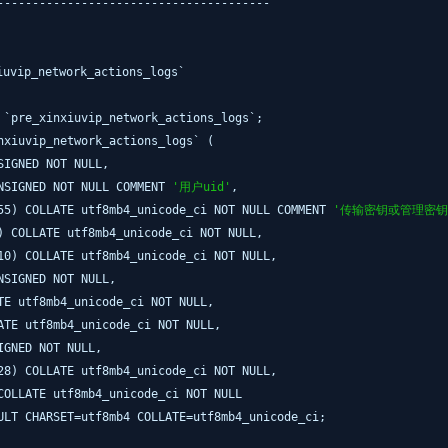
---------------------------------------
vip_network_actions_logs`
 `pre_xinxiuvip_network_actions_logs`;
nxiuvip_network_actions_logs` (
SIGNED NOT NULL,
NSIGNED NOT NULL COMMENT
'用户uid'
,
55) COLLATE utf8mb4_unicode_ci NOT NULL COMMENT
'传输密钥或管理密钥
) COLLATE utf8mb4_unicode_ci NOT NULL,
10) COLLATE utf8mb4_unicode_ci NOT NULL,
NSIGNED NOT NULL,
TE utf8mb4_unicode_ci NOT NULL,
ATE utf8mb4_unicode_ci NOT NULL,
IGNED NOT NULL,
28) COLLATE utf8mb4_unicode_ci NOT NULL,
COLLATE utf8mb4_unicode_ci NOT NULL
ULT CHARSET=utf8mb4 COLLATE=utf8mb4_unicode_ci;