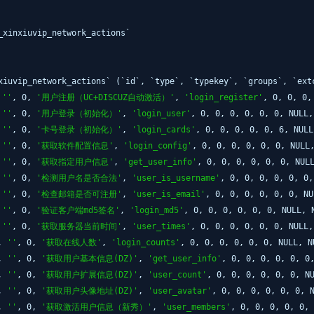
nxiuvip_network_actions`
xiuvip_network_actions` (`id`, `type`, `typekey`, `groups`, `ext
,
''
, 0,
'用户注册（UC+DISCUZ自动激活）'
,
'login_register'
, 0, 0, 0,
,
''
, 0,
'用户登录（初始化）'
,
'login_user'
, 0, 0, 0, 0, 0, 0, NULL
,
''
, 0,
'卡号登录（初始化）'
,
'login_cards'
, 0, 0, 0, 0, 0, 6, NUL
,
''
, 0,
'获取软件配置信息'
,
'login_config'
, 0, 0, 0, 0, 0, 0, NULL
,
''
, 0,
'获取指定用户信息'
,
'get_user_info'
, 0, 0, 0, 0, 0, 0, NUL
,
''
, 0,
'检测用户名是否合法'
,
'user_is_username'
, 0, 0, 0, 0, 0, 0
,
''
, 0,
'检查邮箱是否可注册'
,
'user_is_email'
, 0, 0, 0, 0, 0, 0, N
,
''
, 0,
'验证客户端md5签名'
,
'login_md5'
, 0, 0, 0, 0, 0, 0, NULL,
,
''
, 0,
'获取服务器当前时间'
,
'user_times'
, 0, 0, 0, 0, 0, 0, NULL
L,
''
, 0,
'获取在线人数'
,
'login_counts'
, 0, 0, 0, 0, 0, 0, NULL, 
L,
''
, 0,
'获取用户基本信息(DZ)'
,
'get_user_info'
, 0, 0, 0, 0, 0, 0
L,
''
, 0,
'获取用户扩展信息(DZ)'
,
'user_count'
, 0, 0, 0, 0, 0, 0, N
L,
''
, 0,
'获取用户头像地址(DZ)'
,
'user_avatar'
, 0, 0, 0, 0, 0, 0, 
L,
''
, 0,
'获取激活用户信息（新秀）'
,
'user_members'
, 0, 0, 0, 0, 0,