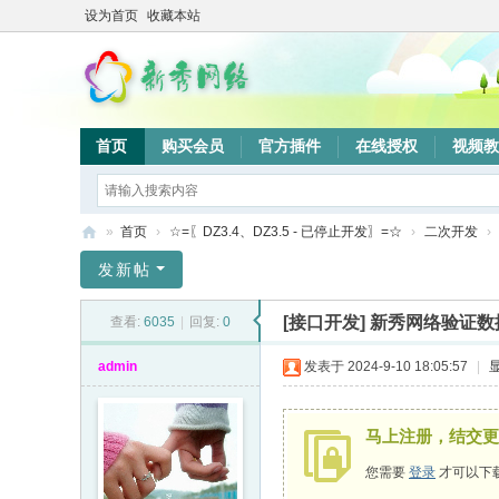
设为首页
收藏本站
首页
购买会员
官方插件
在线授权
视频教
»
首页
›
☆=〖DZ3.4、DZ3.5 - 已停止开发〗=☆
›
二次开发
›
新
发新帖
秀
[接口开发]
新秀网络验证数据库对
查看:
6035
|
回复:
0
网
络
admin
发表于 2024-9-10 18:05:57
|
验
证
马上注册，结交更
系
您需要
登录
才可以下
统