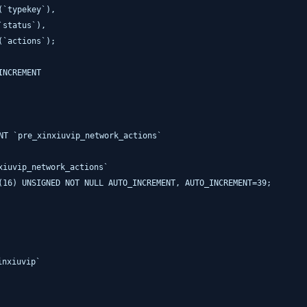
(`typekey`),
`status`),
(`actions`);
NCREMENT
T `pre_xinxiuvip_network_actions`
xiuvip_network_actions`
(16) UNSIGNED NOT NULL AUTO_INCREMENT, AUTO_INCREMENT=39;
nxiuvip`