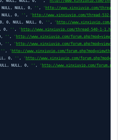
 0, NULL, NULL, 0,
''
,
'
http://www.xinxiuvip.com/thread-530-1-1.h
, NULL, NULL, 0,
''
,
'
http://www.xinxiuvip.com/thread-531-1-1.htm
, NULL, 0,
''
,
'
http://www.xinxiuvip.com/thread-532-1-1.html
'
,
''
 0, 0, NULL, NULL, 0,
''
,
'
http://www.xinxiuvip.com/thread-539-1-
0, 0,
''
,
'
http://www.xinxiuvip.com/thread-540-1-1.html
'
,
''
,
''
 0,
''
,
'
http://www.xinxiuvip.com/forum.php?mod=viewthread&tid=63
 0,
''
,
'
http://www.xinxiuvip.com/forum.php?mod=viewthread&tid=63
,
''
,
'
http://www.xinxiuvip.com/forum.php?mod=viewthread&tid=630
'
ULL, 0,
''
,
'
http://www.xinxiuvip.com/forum.php?mod=viewthread&ti
NULL, NULL, 0,
''
,
'
http://www.xinxiuvip.com/forum.php?mod=viewt