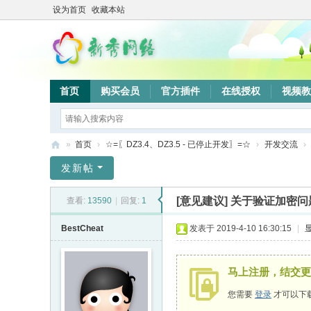
设为首页
收藏本站
首页
购买会员
官方插件
在线授权
视频教
»
首页
›
☆=〖DZ3.4、DZ3.5 - 已停止开发〗=☆
›
开发交流
›
新
发新帖
秀
[意见建议]
关于验证加密问
查看:
13590
|
回复:
1
网
络
BestCheat
发表于 2019-4-10 16:30:15
|
验
证
马上注册，结交更
系
您需要
登录
才可以下
统