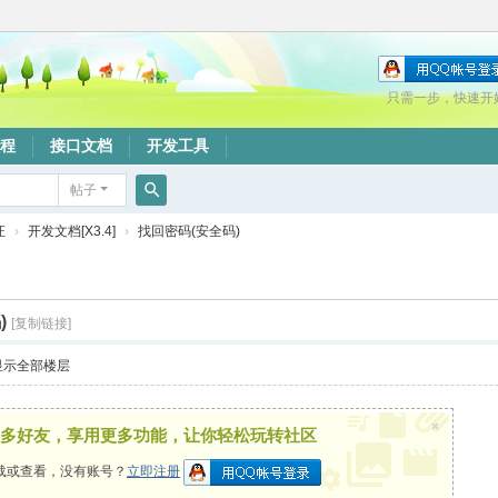
只需一步，快速开
程
接口文档
开发工具
帖子
搜
证
›
开发文档[X3.4]
›
找回密码(安全码)
索
)
[复制链接]
显示全部楼层
×
多好友，享用更多功能，让你轻松玩转社区
载或查看，没有账号？
立即注册