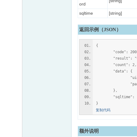
[string]
ord
sqltime
[string]
返回示例（JSON）
{
"code": 200
"result": "O
"count": 2,
"data": {
"uid": "
"password":
},
"sqltime": "0
}
复制代码
额外说明