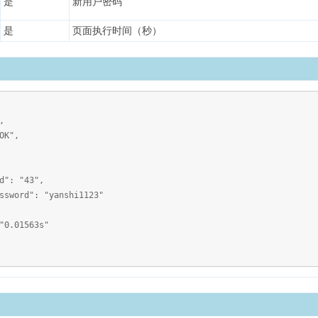
是
新用户密码
是
页面执行时间（秒）
,
K",
43",
 "yanshi1123"
.01563s"