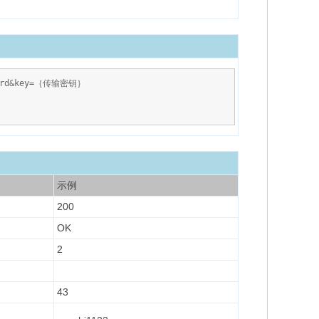
ssword&key=｛传输密钥｝
示例
200
OK
2
43