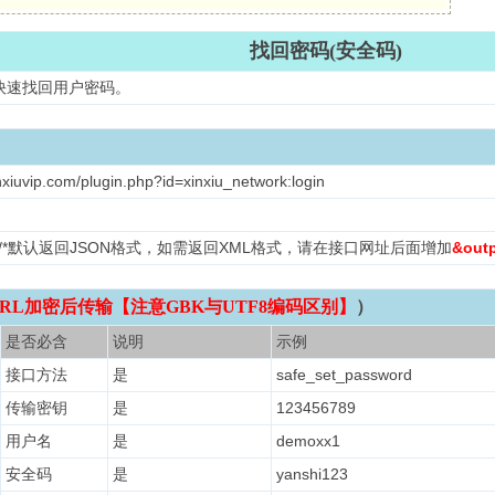
找回密码(安全码)
快速找回用户密码。
nxiuvip.com/plugin.php?id=xinxiu_network:login
L /*默认返回JSON格式，如需返回XML格式，请在接口网址后面增加
&out
RL加密后传输【注意GBK与UTF8编码区别】
）
是否必含
说明
示例
接口方法
是
safe_set_password
传输密钥
是
123456789
用户名
是
demoxx1
安全码
是
yanshi123