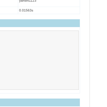
yanshi1123
0.01563s