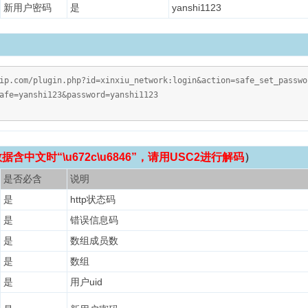
新用户密码
是
yanshi1123
vip.com/plugin.php?id=xinxiu_network:login&action=safe_set_pa
afe=yanshi123&password=yanshi1123
含中文时“\u672c\u6846”，请用USC2进行解码
）
是否必含
说明
是
http状态码
是
错误信息码
是
数组成员数
是
数组
是
用户uid