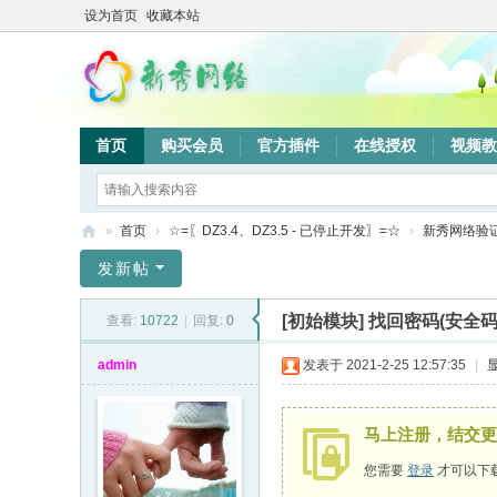
设为首页
收藏本站
首页
购买会员
官方插件
在线授权
视频教
»
首页
›
☆=〖DZ3.4、DZ3.5 - 已停止开发〗=☆
›
新秀网络验
新
发新帖
秀
[初始模块]
找回密码(安全码
查看:
10722
|
回复:
0
网
络
admin
发表于 2021-2-25 12:57:35
|
验
证
马上注册，结交更
系
您需要
登录
才可以下
统