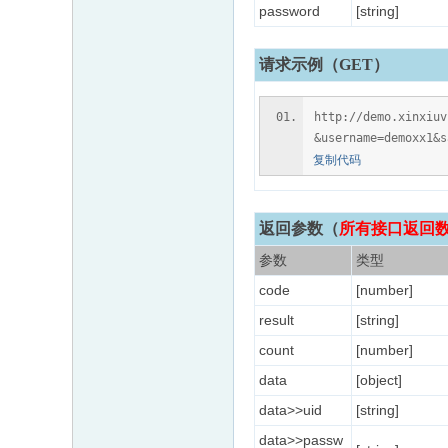
password
[string]
请求示例（GET）
http://demo.xinxiu
&username=demoxx1&s
复制代码
返回参数
（
所有接口返回数据
参数
类型
code
[number]
result
[string]
count
[number]
data
[object]
data>>uid
[string]
data>>passw