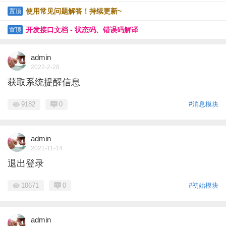
R、URL-GET等
使用常见问题解答！持续更新~
置顶
开发接口文档 - 状态码、错误码解译
置顶
admin
2022-2-28
获取系统提醒信息
9182
0
#消息模块
admin
2021-11-14
退出登录
10671
0
#初始模块
admin