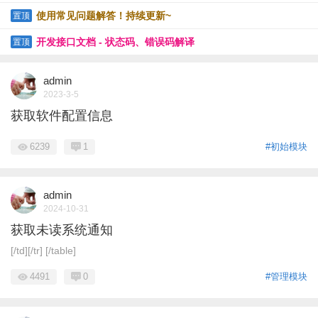
R、URL-GET等
使用常见问题解答！持续更新~
置顶
开发接口文档 - 状态码、错误码解译
置顶
admin
2023-3-5
获取软件配置信息
6239
1
#初始模块
admin
2024-10-31
获取未读系统通知
[/td][/tr] [/table]
4491
0
#管理模块