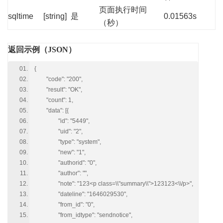
页面执行时间
sqltime
[string]
是
0.01563s
（秒）
返回示例（JSON）
{
"code": "200",
"result": "OK",
"count": 1,
"data": [{
"id": "5449",
"uid": "2",
"type": "system",
"new": "1",
"authorid": "0",
"author": "",
"note": "123<p class=\\"summary\\">123123<\\/p>",
"dateline": "1646029530",
"from_id": "0",
"from_idtype": "sendnotice",