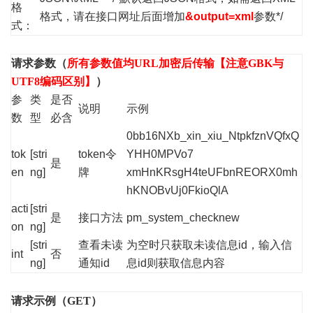
格
格式，请在接口网址后面增加
&output=xml
参数*/
式：
请求参数（
所有参数值均URL加密后传输【注意GBK与
UTF8编码区别】
）
参
类
是否
说明
示例
数
型
必含
0bb16NXb_xin_xiu_NtpkfznVQfxQ
tok
[stri
token令
YHH0MPVo7
是
en
ng]
牌
xmHnKRsgH4teUFbnREORX0mh
hKNOBvUj0FkioQlA
acti
[stri
是
接口方法
pm_system_checknew
on
ng]
[stri
查看未读
为空时只获取未读信息id，输入信
int
否
ng]
通知id
息id则获取信息内容
请求示例（GET）