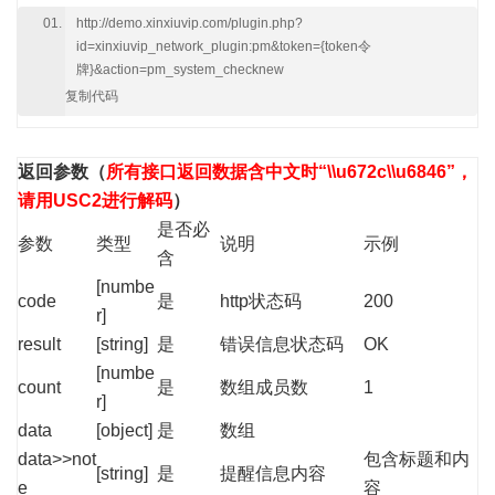
http://demo.xinxiuvip.com/plugin.php?
id=xinxiuvip_network_plugin:pm&token={token令
牌}&action=pm_system_checknew
复制代码
返回参数
（
所有接口返回数据含中文时“\\u672c\\u6846”，
请用USC2进行解码
）
是否必
参数
类型
说明
示例
含
[numbe
code
是
http状态码
200
r]
result
[string]
是
错误信息状态码
OK
[numbe
count
是
数组成员数
1
r]
data
[object]
是
数组
data>>not
包含标题和内
[string]
是
提醒信息内容
e
容