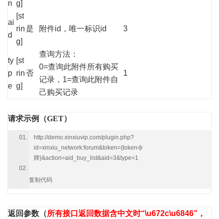
n
g]
[st
ai
rin
是
附件id，唯一标识id
3
d
g]
查询方法：
ty
[st
0=查询此附件所有购买
p
rin
否
1
记录，1=查询此附件自
e
g]
己购买记录
请求示例（GET）
http://demo.xinxiuvip.com/plugin.php?
id=xinxiu_network:forum&token={token令
牌}&action=aid_buy_list&aid=3&type=1
复制代码
返回参数
（
所有接口返回数据含中文时“\u672c\u6846”，