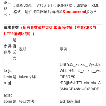
返回
JSON\XML /*默认返回JSON格式，如需返回XML
格
格式，请在接口网址后面增加
&output=xml
参数*/
式：
请求参数（
所有参数值均URL加密后传输【注意GBK与
UTF8编码区别】
）
是
参
类
否
说明
示例
数
型
必
含
1487rJ3_xinxiu_jVyxdJsr
to
[st
WhblH4bmJ_xinxiu_gVq
ke
rin
是
token令牌
FiP5RE0
n
g]
rPDjjh6vbTTi_xin_xiu_A
3MtXSE4bfzIw0XVnDE
ac
[st
tio
rin
是
接口方法
aid_buy_list