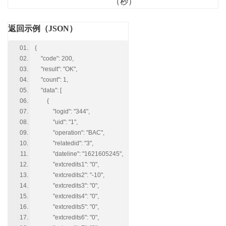
（秒）
返回示例（JSON）
{
"code": 200,
"result": "OK",
"count": 1,
"data": [
{
"logid": "344",
"uid": "1",
"operation": "BAC",
"relatedid": "3",
"dateline": "1621605245",
"extcredits1": "0",
"extcredits2": "-10",
"extcredits3": "0",
"extcredits4": "0",
"extcredits5": "0",
"extcredits6": "0",