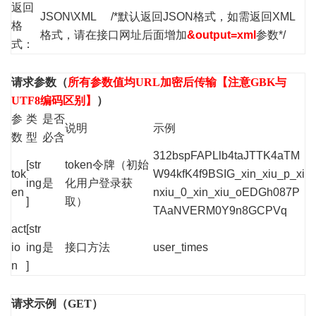
返回
JSON\XML /*默认返回JSON格式，如需返回XML
格
格式，请在接口网址后面增加
&output=xml
参数*/
式：
请求参数（
所有参数值均URL加密后传输【注意GBK与
UTF8编码区别】
）
参
类
是否
说明
示例
数
型
必含
312bspFAPLlb4taJTTK4aTM
[str
token令牌（初始
tok
W94kfK4f9BSIG_xin_xiu_p_xi
ing
是
化用户登录获
en
nxiu_0_xin_xiu_oEDGh087P
]
取）
TAaNVERM0Y9n8GCPVq
act
[str
io
ing
是
接口方法
user_times
n
]
请求示例（GET）