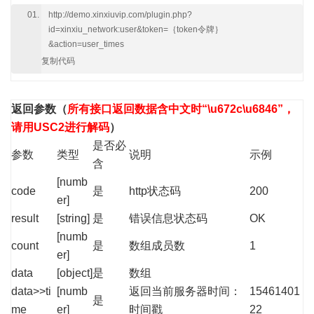
http://demo.xinxiuvip.com/plugin.php?
id=xinxiu_network:user&token=｛token令牌｝
&action=user_times
复制代码
返回参数
（
所有接口返回数据含中文时“\u672c\u6846”，
请用USC2进行解码
）
是否必
参数
类型
说明
示例
含
[numb
code
是
http状态码
200
er]
result
[string]
是
错误信息状态码
OK
[numb
count
是
数组成员数
1
er]
data
[object]
是
数组
data>>ti
[numb
返回当前服务器时间：
15461401
是
me
er]
时间戳
22