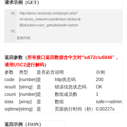
请求示例（GET）
http://demo.xinxiuvip.com/plugin.php?
id=xinxiu_network:user&token={token令
牌}&action=user_getsafe&safe=admin
复制代码
返回参数
（
所有接口返回数据含中文时“\u672c\u6846”，
请用USC2进行解码
）
参数
类型
是否必含
说明
示例
code
[number]
是
http状态码
200
result
[string]
是
错误信息状态码
OK
count
[number]
是
数组成员数
1
data
[array]
是
数组
safe=>admin
sqltime
[string]
是
页面执行时间（秒）
0.00227s
返回示例（JSON）