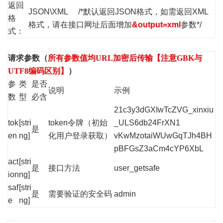
返回
JSON\XML /*默认返回JSON格式，如需返回XML
格
格式，请在接口网址后面增加
&output=xml
参数*/
式：
请求参数（
所有参数值均URL加密后传输【注意GBK与
UTF8编码区别】
）
参
类
是否
说明
示例
数
型
必含
21c3y3dGXIwTcZVG_xinxiu
tok
[stri
token令牌（初始
_ULS6db24FrXN1
是
en
ng]
化用户登录获取）
vKwMzotaiWUwGqTJh4BH
pBFGsZ3aCm4cYP6XbL
act
[stri
是
接口方法
user_getsafe
ion
ng]
saf
[stri
是
需要验证的安全码
admin
e
ng]