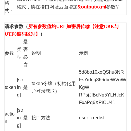
格
格式，请在接口网址后面增加
&output=xml
参数*/
式：
请求参数（
所有参数值均URL加密后传输【注意GBK与
UTF8编码区别】
）
是
类
否
参数
说明
示例
型
必
含
5d8bo10xoQShu8NR
[str
FsYidnq366rbeWVuWi
token令牌（初始化用
token
in
是
KgW
户登录获取）
g]
RPsjJfBcNq5YLHtlcK
FxaPq6XPiCU41
[str
actio
in
是
接口方法
user_credist
n
g]