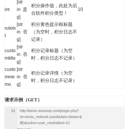
[str
积分操作值，此处为后
int
in
是
10
台软件积分类型！
g]
[str
积分黄色提示框标题
ruletx
in
否
（为空时，积分日志不
t
g]
记录）
[str
custo
积分记录标题（为空
in
否
mtitle
时，积分日志不记录）
g]
custo
[str
积分记录详情（为空
mme
in
否
时，积分日志不记录）
mo
g]
请求示例（GET）
http://demo.xinxiuvip.com/plugin.php?
id=xinxiu_network:user&token={token令
牌}&action=user_credist&int=10