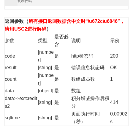
复制代码
返回参数
（
所有接口返回数据含中文时“\u672c\u6846”，
请用USC2进行解码
）
是否必
参数
类型
说明
示例
含
[numbe
code
是
http状态码
200
r]
result
[string]
是
错误信息状态码
OK
[numbe
count
是
数组成员数
1
r]
data
[object]
是
数组
data>>extcredit
积分增减操作后积
[string]
是
414
s2
分
页面执行时间
0.00902
sqltime
[string]
是
（秒）
s