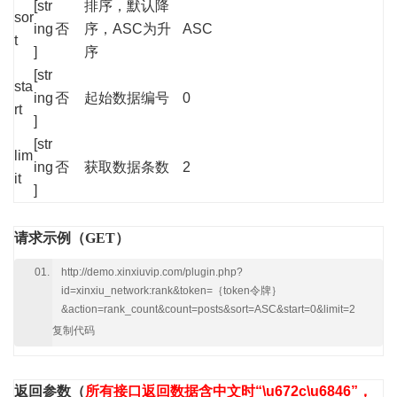
[str
排序，默认降
sor
ing
否
序，ASC为升
ASC
t
]
序
[str
sta
ing
否
起始数据编号
0
rt
]
[str
lim
ing
否
获取数据条数
2
it
]
请求示例（GET）
http://demo.xinxiuvip.com/plugin.php?
id=xinxiu_network:rank&token=｛token令牌｝
&action=rank_count&count=posts&sort=ASC&start=0&limit=2
复制代码
返回参数
（
所有接口返回数据含中文时“\u672c\u6846”，