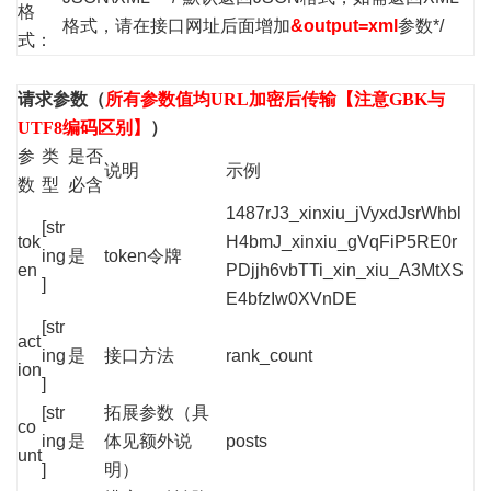
格
格式，请在接口网址后面增加
&output=xml
参数*/
式：
请求参数（
所有参数值均URL加密后传输【注意GBK与
UTF8编码区别】
）
参
类
是否
说明
示例
数
型
必含
1487rJ3_xinxiu_jVyxdJsrWhbl
[str
tok
H4bmJ_xinxiu_gVqFiP5RE0r
ing
是
token令牌
en
PDjjh6vbTTi_xin_xiu_A3MtXS
]
E4bfzIw0XVnDE
[str
act
ing
是
接口方法
rank_count
ion
]
[str
拓展参数（具
co
ing
是
体见额外说
posts
unt
]
明）