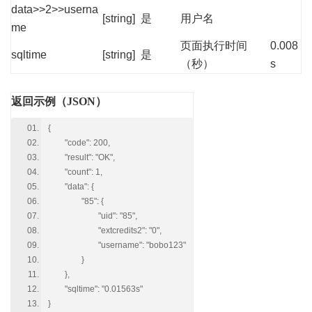
data>>2>>userna
[string]
是
用户名
me
页面执行时间
0.008
sqltime
[string]
是
（秒）
s
返回示例（JSON）
{
"code": 200,
"result": "OK",
"count": 1,
"data": {
"85": {
"uid": "85",
"extcredits2": "0",
"username": "bobo123"
}
},
"sqltime": "0.01563s"
}