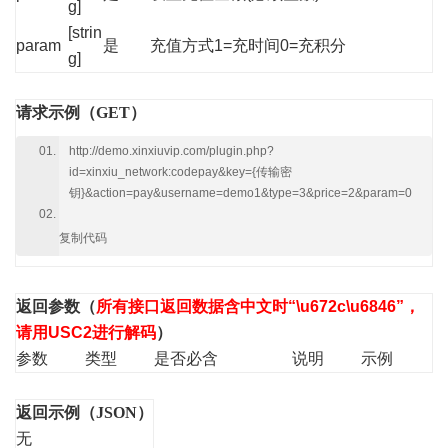
g]
[strin
param
是
充值方式1=充时间0=充积分
g]
请求示例（GET）
http://demo.xinxiuvip.com/plugin.php?
id=xinxiu_network:codepay&key={传输密
钥}&action=pay&username=demo1&type=3&price=2&param=0
复制代码
返回参数
（
所有接口返回数据含中文时“\u672c\u6846”，
请用USC2进行解码
）
参数
类型
是否必含
说明
示例
返回示例（JSON）
无