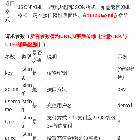
返回
JSON\XML /*默认返回JSON格式，如需返回XML
格
格式，请在接口网址后面增加
&output=xml
参数*/
式：
请求参数（
所有参数值均URL加密后传输【注意GBK与
UTF8编码区别】
）
是否
参数
类型
说明
示例
必含
[strin
{传输密
key
是
传输密钥
g]
钥}
[strin
action
是
接口方法
pay
g]
userna
[strin
是
充值用户名
demo1
me
g]
[strin
支付方式：1=支付宝2=QQ钱包
type
是
3
g]
3=微信支付
[strin
price
是
设置充值金额(必须整数)
2