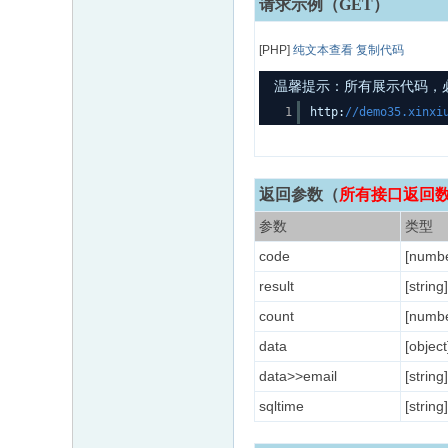
请求示例（GET）
[PHP]
纯文本查看
复制代码
温馨提示：所有展示代码，必须
1
http:
//demo35.xinxi
返回参数
（
所有接口返回数据含
参数
类型
code
[numbe
result
[string]
count
[numbe
data
[object
data>>email
[string]
sqltime
[string]