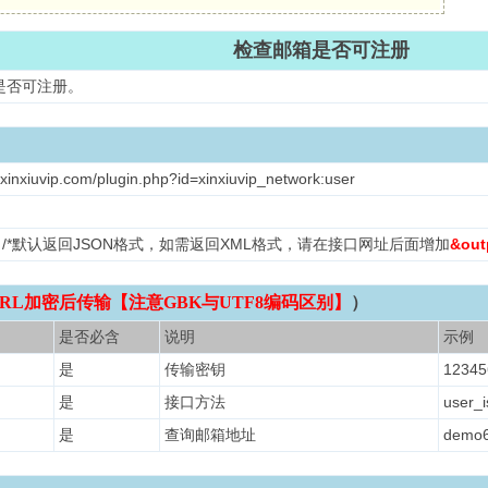
检查邮箱是否可注册
是否可注册。
xinxiuvip.com/plugin.php?id=xinxiuvip_network:user
ML /*默认返回JSON格式，如需返回XML格式，请在接口网址后面增加
&out
RL加密后传输【注意GBK与UTF8编码区别】
）
是否必含
说明
示例
是
传输密钥
12345
是
接口方法
user_i
是
查询邮箱地址
demo