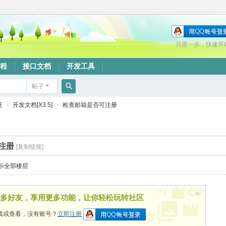
只需一步，快速开
程
接口文档
开发工具
帖子
搜
证
›
开发文档[X3.5]
›
检查邮箱是否可注册
索
注册
[复制链接]
示全部楼层
×
多好友，享用更多功能，让你轻松玩转社区
载或查看，没有账号？
立即注册