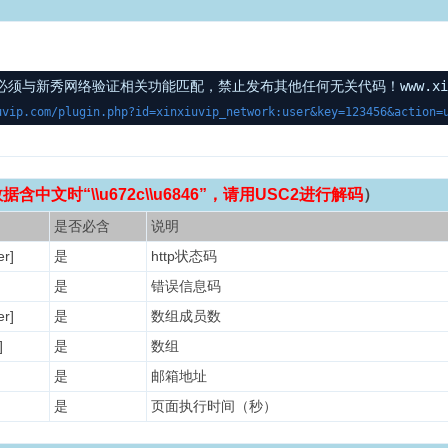
与新秀网络验证相关功能匹配，禁止发布其他任何无关代码！www.xinxi
uvip.com/plugin.php?id=xinxiuvip_network:user&key=123456&action=
中文时“\\u672c\\u6846”，请用USC2进行解码
）
是否必含
说明
r]
是
http状态码
是
错误信息码
r]
是
数组成员数
]
是
数组
是
邮箱地址
是
页面执行时间（秒）