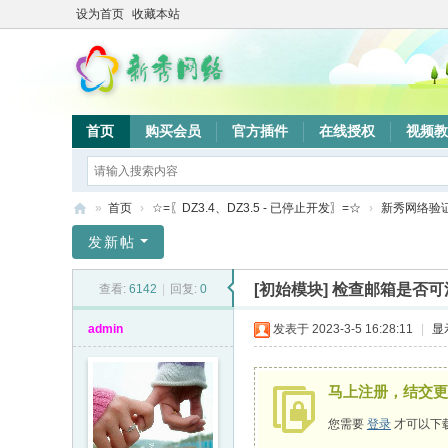
设为首页
收藏本站
首页
购买会员
官方插件
在线授权
视频教
»
首页
›
☆=〖DZ3.4、DZ3.5 - 已停止开发〗=☆
›
新秀网络验
新
发新帖
秀
[初始模块]
检查邮箱是否可
查看:
6142
|
回复:
0
网
络
admin
发表于 2023-3-5 16:28:11
|
显
验
证
马上注册，结交更
系
您需要
登录
才可以下
统