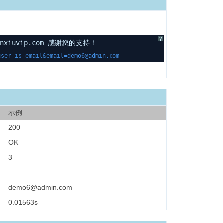
?
uvip.com 感谢您的支持！
user_is_email&email=demo6@admin.com
示例
200
OK
3
demo6@admin.com
0.01563s