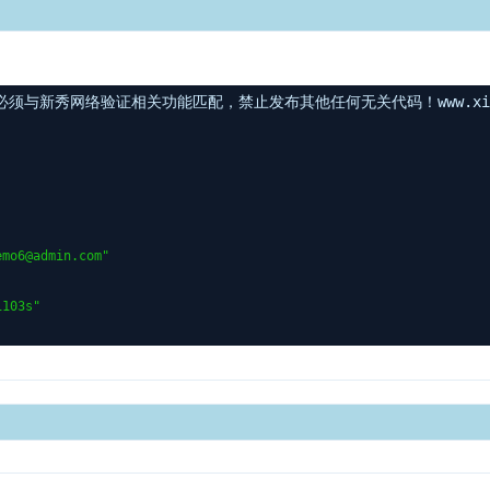
与新秀网络验证相关功能匹配，禁止发布其他任何无关代码！www.xinxi
emo6@admin.com"
1103s"