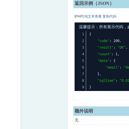
返回示例（JSON）
[PHP]
纯文本查看
复制代码
温馨提示：所有展示代码，必须
1
{
2
"code"
: 200,
3
"result"
:
"OK"
,
4
"count"
: 1,
5
"data"
: {
6
"email"
:
"d
7
},
8
"sqltime"
:
"0.0
9
}
额外说明
无