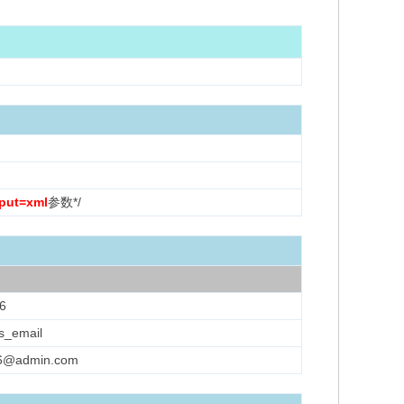
put=xml
参数*/
6
s_email
6@admin.com