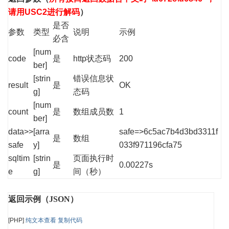
请用USC2进行解码
）
是否
参数
类型
说明
示例
必含
[num
code
是
http状态码
200
ber]
[strin
错误信息状
result
是
OK
g]
态码
[num
count
是
数组成员数
1
ber]
data>>
[arra
safe=>6c5ac7b4d3bd3311f
是
数组
safe
y]
033f971196cfa75
sqltim
[strin
页面执行时
是
0.00227s
e
g]
间（秒）
返回示例（JSON）
[PHP]
纯文本查看
复制代码