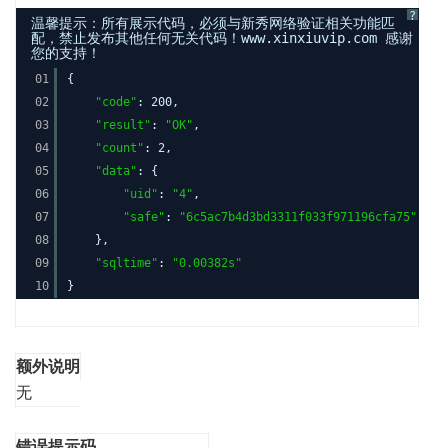
?
温馨提示：所有展示代码，必须与新秀网络验证相关功能匹
配，禁止发布其他任何无关代码！www.xinxiuvip.com 感谢
您的支持！
01
{
02
"code"
: 200,
03
"result"
:
"OK"
,
04
"count"
: 2,
05
"data"
: {
06
"uid"
:
"4"
,
07
"safe"
:
"6c5ac7b4d3bd3311f033f971196cfa75"
08
},
09
"sqltime"
:
"0.00382s"
10
}
额外说明
无
错误提示码