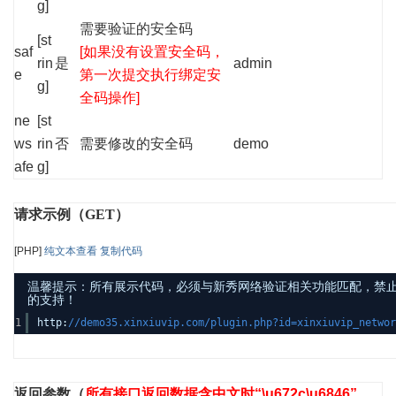
g]
需要验证的安全码
[st
saf
[如果没有设置安全码，
rin
是
admin
e
第一次提交执行绑定安
g]
全码操作]
ne
[st
ws
rin
否
需要修改的安全码
demo
afe
g]
请求示例（GET）
[PHP]
纯文本查看
复制代码
温馨提示：所有展示代码，必须与新秀网络验证相关功能匹配，禁止发布其他
的支持！
1
http:
//demo35.xinxiuvip.com/plugin.php?id=xinxiuvip_netwo
返回参数
（
所有接口返回数据含中文时“\u672c\u6846”，