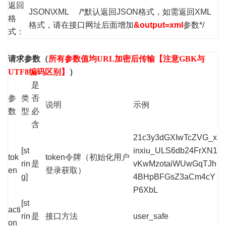
返回
JSON\XML /*默认返回JSON格式，如需返回XML
格
格式，请在接口网址后面增加
&output=xml
参数*/
式：
请求参数（
所有参数值均URL加密后传输【注意GBK与
UTF8编码区别】
）
是
参
类
否
说明
示例
数
型
必
含
21c3y3dGXIwTcZVG_x
[st
inxiu_ULS6db24FrXN1
tok
token令牌（初始化用户
rin
是
vKwMzotaiWUwGqTJh
en
登录获取）
g]
4BHpBFGsZ3aCm4cY
P6XbL
[st
acti
rin
是
接口方法
user_safe
on