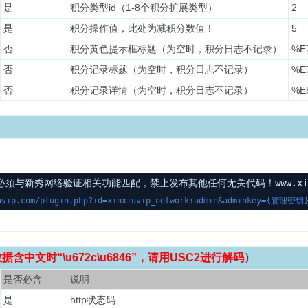
是
积分类型id（1-8个积分扩展类型）
2
是
积分操作值，此处为减积分数值！
5
否
积分黄色提示框标题（为空时，积分日志不记录）
%E
否
积分记录标题（为空时，积分日志不记录）
%E
否
积分记录详情（为空时，积分日志不记录）
%E
与新秀网络验证相关功能匹配，禁止发布其他任何无关代码！www.xinxi
uvip.com/plugin.php?id=xinxiuvip_network:admin&adminkey={管理密钥}&
含中文时“\u672c\u6846”，请用USC2进行解码
）
是否必含
说明
是
http状态码