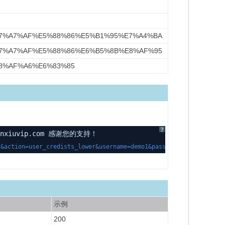
7%A7%AF%E5%88%86%E5%B1%95%E7%A4%BA
7%A7%AF%E5%88%86%E6%B5%8B%E8%AF%95
8%AF%A6%E6%83%85
?
uvip.com 感谢您的支持！
action=user_credists_lower&username=demo1&password=123123&credit
示例
200