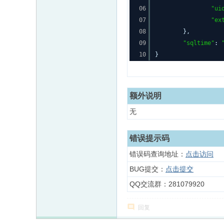
06
"ui
07
"ex
08
},
09
"sqltime"
:
10
}
额外说明
无
错误提示码
错误码查询地址：
点击访问
BUG提交：
点击提交
QQ交流群：281079920
回复