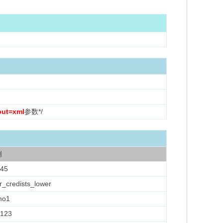
put=xml
参数*/
例
45
r_credists_lower
mo1
123