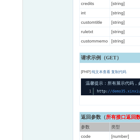
credits
[string]
int
[string]
customtitle
[string]
ruletxt
[string]
custommemo
[string]
请求示例（GET）
[PHP]
纯文本查看
复制代码
温馨提示：所有展示代码，必须
1
http:
//demo35.xinxi
返回参数
（
所有接口返回数据
参数
类型
code
[number]