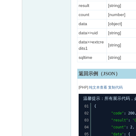
result
[string]
count
[number]
data
[object]
data>>uid
[string]
data>>extcre
[string]
dits1
sqltime
[string]
返回示例（JSON）
[PHP]
纯文本查看
复制代码
温馨提示：所有展示代码，必须
01
{
02
"code"
: 200
03
"result"
:
"
04
"count"
: 2,
05
"data"
: {