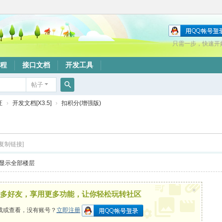
只需一步，快速开
程
接口文档
开发工具
帖子
搜
证
›
开发文档[X3.5]
›
扣积分(增强版)
索
[复制链接]
显示全部楼层
×
多好友，享用更多功能，让你轻松玩转社区
载或查看，没有账号？
立即注册