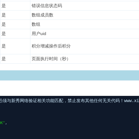
是
错误信息状态码
是
数组成员数
是
数组
是
用户uid
是
积分增减操作后积分
是
页面执行时间（秒）
与新秀网络验证相关功能匹配，禁止发布其他任何无关代码！www.xinxi
,
OK"
,