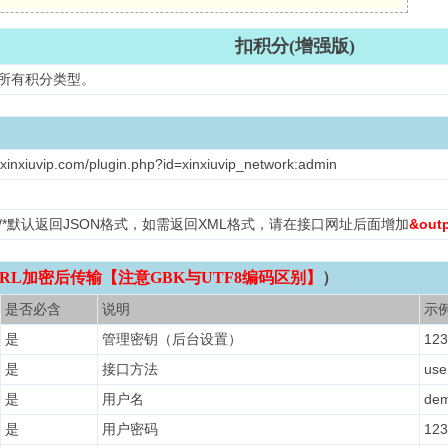
扣积分(增强版)
置所有积分类型。
.xinxiuvip.com/plugin.php?id=xinxiuvip_network:admin
L /*默认返回JSON格式，如需返回XML格式，请在接口网址后面增加
&out
RL加密后传输【注意GBK与UTF8编码区别】
）
是否必含
说明
示
是
管理密钥（后台设置）
123
是
接口方法
use
是
用户名
de
是
用户密码
123