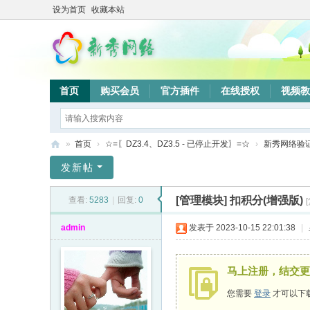
设为首页
收藏本站
首页
购买会员
官方插件
在线授权
视频教
»
首页
›
☆=〖DZ3.4、DZ3.5 - 已停止开发〗=☆
›
新秀网络验
新
发新帖
秀
[管理模块]
扣积分(增强版)
查看:
5283
|
回复:
0
网
络
admin
发表于 2023-10-15 22:01:38
|
验
证
马上注册，结交更
系
您需要
登录
才可以下
统