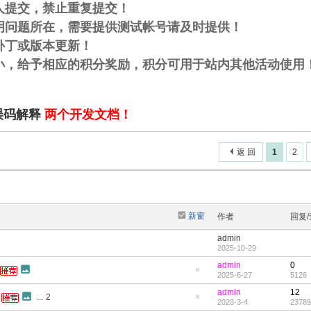
人提交，禁止重复提交！
说明问题所在，需要提供测试帐号请及时提供！
补丁或版本更新！
大小，给予相应的积分奖励，积分可用于站内其他活动使用
误码解释
两个开发文档！
返 回
1
2
新窗
作者
回复
admin
2025-10-29
admin
0
2025-6-27
5126
隐
藏
admin
12
置
...
2
2023-3-4
23789
顶
隐