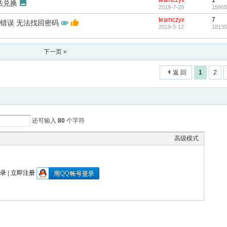
teamczyx
1
法兑换
2019-7-29
15865
teamczyx
7
验证码错误 无法找回密码
2019-5-12
18135
下一页 »
返 回
1
2
还可输入
80
个字符
高级模式
录
|
立即注册