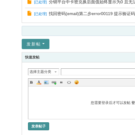
分销平台中卡密兑换后面值始终显示为0 且无
[
已处理
]
找回密码(email)第二步error00119 提示
[
已处理
]
发新帖
快速发帖
选择主题分类
您需要登录后才可以发帖
登
发表帖子