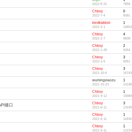
2022-8-31
7858
Chboy
0
2022-7-4
6091
bestkakkoii
1
2022-3-1
10853
Chboy
4
2022-2-7
9608
Chboy
2
2022-1-28
9264
Chboy
3
2022-1-6
9051
Chboy
3
2021-10-6
16743
wumingxiaozu
1
2021-10-23
14185
Chboy
1
2021-9-12
15984
Chboy
3
PI接口
2021-6-11
13195
Chboy
1
2021-6-11
11836
Chboy
1
2021-6-11
12154