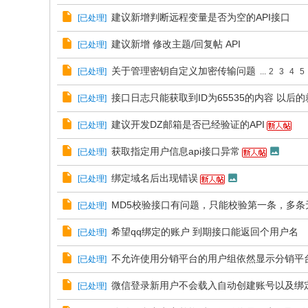
建议新增判断远程变量是否为空的API接口
[
已处理
]
建议新增 修改主题/回复帖 API
[
已处理
]
关于管理密钥自定义加密传输问题
[
已处理
]
...
2
3
4
5
接口日志只能获取到ID为65535的内容 以后
[
已处理
]
建议开发DZ邮箱是否已经验证的API
[
已处理
]
获取指定用户信息api接口异常
[
已处理
]
绑定域名后出现错误
[
已处理
]
MD5校验接口有问题，只能校验第一条，多条
[
已处理
]
希望qq绑定的账户 到期接口能返回个用户名
[
已处理
]
不允许使用分销平台的用户组依然显示分销平
[
已处理
]
微信登录新用户不会载入自动创建账号以及绑
[
已处理
]