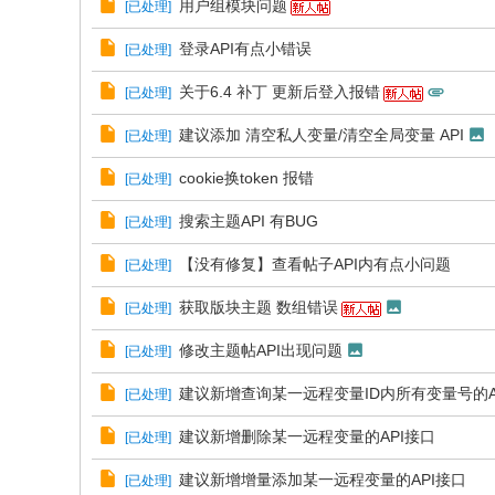
用户组模块问题
[
已处理
]
登录API有点小错误
[
已处理
]
关于6.4 补丁 更新后登入报错
[
已处理
]
建议添加 清空私人变量/清空全局变量 API
[
已处理
]
cookie换token 报错
[
已处理
]
搜索主题API 有BUG
[
已处理
]
【没有修复】查看帖子API内有点小问题
[
已处理
]
获取版块主题 数组错误
[
已处理
]
修改主题帖API出现问题
[
已处理
]
建议新增查询某一远程变量ID内所有变量号的A
[
已处理
]
建议新增删除某一远程变量的API接口
[
已处理
]
建议新增增量添加某一远程变量的API接口
[
已处理
]