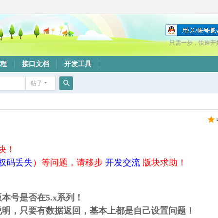
只需一步，快速开
程
接口文档
开发工具
帖子
搜
索
块！
权码丢失
）等问题，请移步
开发交流
版块求助！
本号是否在5.x系列！
说明，只要有数据返回，基本上都是自己设置问题！