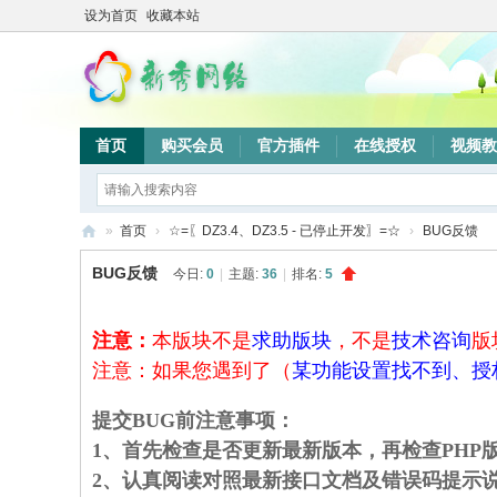
设为首页
收藏本站
首页
购买会员
官方插件
在线授权
视频教
»
首页
›
☆=〖DZ3.4、DZ3.5 - 已停止开发〗=☆
›
BUG反馈
新
BUG反馈
今日:
0
|
主题:
36
|
排名:
5
秀
网
注意：
本版块不是
求助版块
，不是
技术咨询
版
络
注意：如果您遇到了（
某功能设置找不到、授
验
提交BUG前注意事项：
证
1、首先检查是否更新最新版本，再检查PHP版
系
2、认真阅读对照最新接口文档及错误码提示
统