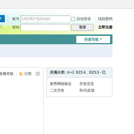
账号
自动登录
找回密码
始
密码
立即注册
登录
快捷导航
所属分类: ☆=〖DZ3.4、DZ3.5 - 已
收藏本版
|
订阅
新秀网络验证
开发交流
二次开发
BUG反馈